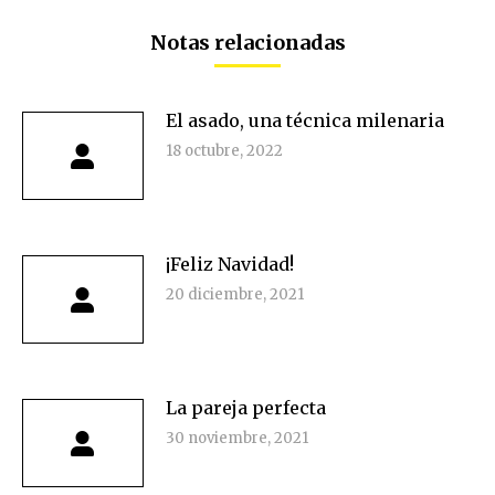
Facebook
Twitter
Pinterest
LinkedIn
Notas relacionadas
El asado, una técnica milenaria
18 octubre, 2022
¡Feliz Navidad!
20 diciembre, 2021
La pareja perfecta
30 noviembre, 2021