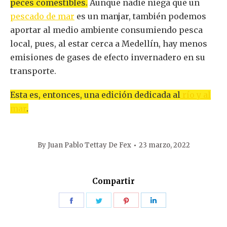
peces comestibles.
Aunque nadie niega que un
pescado de mar
es un manjar, también podemos
aportar al medio ambiente consumiendo pesca
local, pues, al estar cerca a Medellín, hay menos
emisiones de gases de efecto invernadero en su
transporte.
Esta es, entonces, una edición dedicada al
río y al
mar
.
By
Juan Pablo Tettay De Fex
23 marzo, 2022
Compartir
Share
Share
Share
Share
on
on
on
on