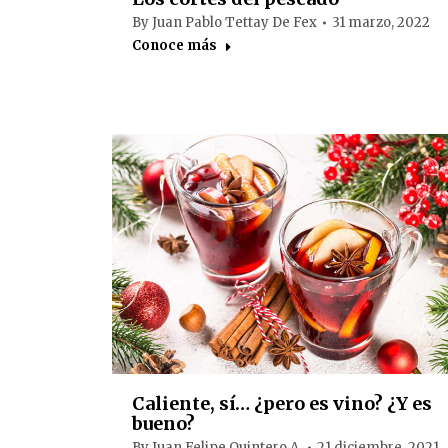
By
Juan Pablo Tettay De Fex
31 marzo, 2022
Conoce más
Caliente, sí… ¿pero es vino? ¿Y es
bueno?
By
Juan Felipe Quintero A.
21 diciembre, 2021