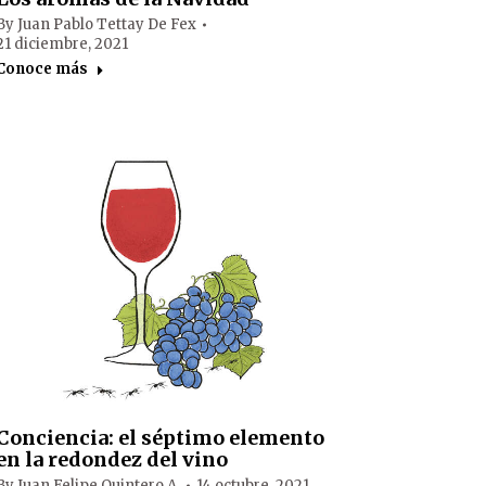
By
Juan Pablo Tettay De Fex
21 diciembre, 2021
Conoce más
Conciencia: el séptimo elemento
en la redondez del vino
By
Juan Felipe Quintero A.
14 octubre, 2021