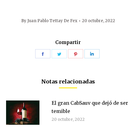
By
Juan Pablo Tettay De Fex
20 octubre, 2022
Compartir
Share
Share
Share
Share
on
on
on
on
Facebook
Twitter
Pinterest
LinkedIn
Notas relacionadas
El gran CabSauv que dejó de ser
temible
20 octubre, 2022