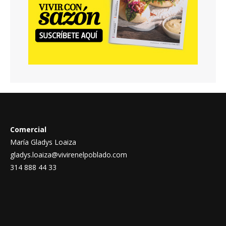
Comercial
María Gladys Loaiza
gladys.loaiza@vivirenelpoblado.com
314 888 44 33