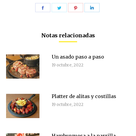
Share
Share
Share
Share
on
on
on
on
Facebook
Twitter
Pinterest
LinkedIn
Notas relacionadas
Un asado paso a paso
19 octubre, 2022
Platter de alitas y costillas
19 octubre, 2022
Hamburguesa a la parrilla